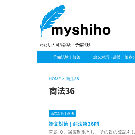
わたしの司法試験・予備試験
予備試験｜短答
論文対策（趣旨・論点
HOME
>
商法36
商法36
論文対策｜商法
論文対策｜商法第36問
問題 Ｑ、譲渡制限とし、その旨の登記もし