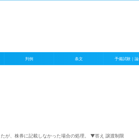
）
判例
条文
予備試験｜論
たが、株券に記載しなかった場合の処理。 ▼答え 譲渡制限