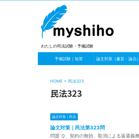
わたしの司法試験・予備試験
予備試験｜短答
論文対策（趣旨・論点
HOME
>
民法323
民法323
論文対策｜民法
論文対策｜民法第323問
問題 Ｑ、契約の無効、取消による返還義務