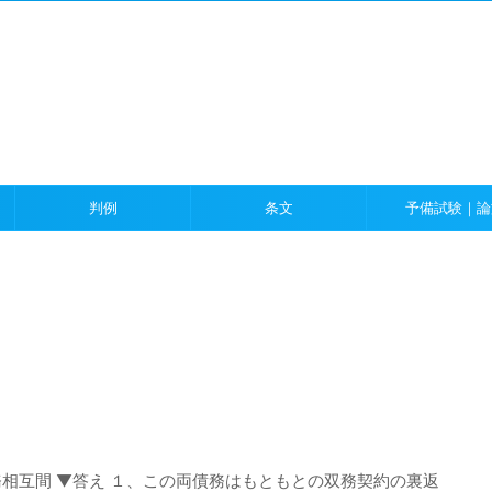
）
判例
条文
予備試験｜論
相互間 ▼答え １、この両債務はもともとの双務契約の裏返