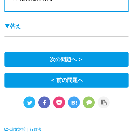
▼答え
次の問題へ ＞
＜ 前の問題へ
-
論文対策｜行政法