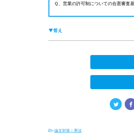
Ｑ、営業の許可制についての合憲審査
▼答え
-
論文対策｜憲法