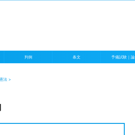
）
判例
条文
予備試験｜論
憲法
>
問