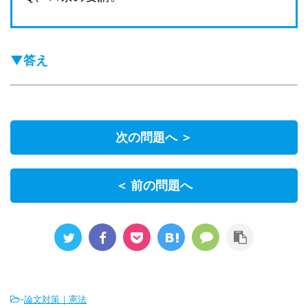
▼答え
次の問題へ ＞
＜ 前の問題へ
-
論文対策｜憲法