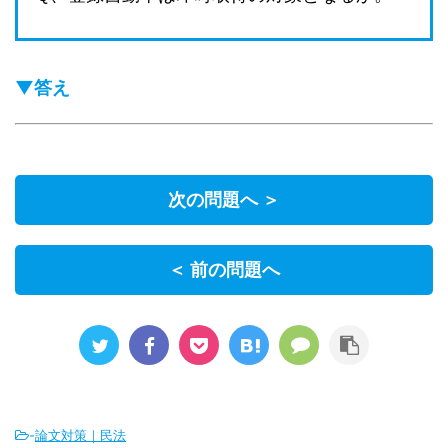
▼答え
次の問題へ ＞
＜ 前の問題へ
-
論文対策｜民法