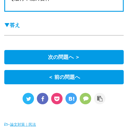
▼答え
次の問題へ ＞
＜ 前の問題へ
-
論文対策｜民法