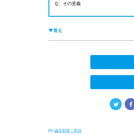
Ｑ、その意義
▼答え
-
論文対策｜民法