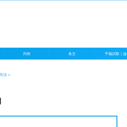
）
判例
条文
予備試験｜論
民法
>
問