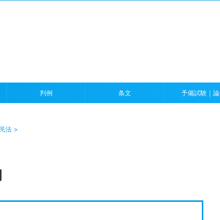
）
判例
条文
予備試験｜論
民法
>
問