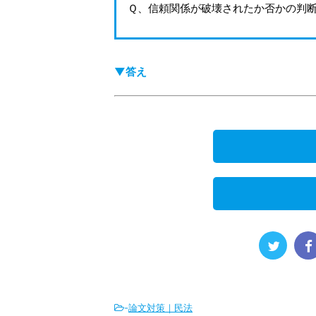
Ｑ、信頼関係が破壊されたか否かの判
▼答え
-
論文対策｜民法