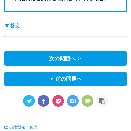
▼答え
次の問題へ ＞
＜ 前の問題へ
-
論文対策｜商法