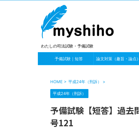
わたしの司法試験・予備試験
予備試験｜短答
論文対策（趣旨・論点
HOME
>
平成24年（刑訴）
>
平成24年（刑訴）
予備試験【短答】過去問
号121