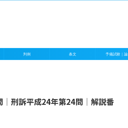
）
判例
条文
予備試験｜論
｜刑訴平成24年第24問｜解説番