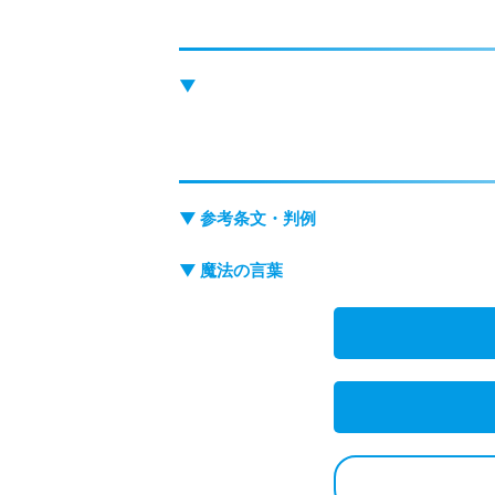
▼
▼ 参考条文・判例
▼ 魔法の言葉