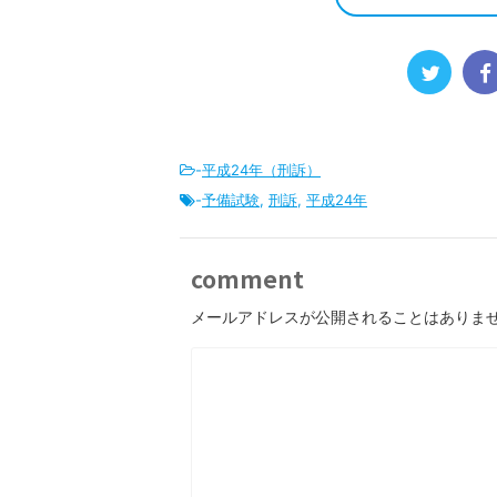
-
平成24年（刑訴）
-
予備試験
,
刑訴
,
平成24年
comment
メールアドレスが公開されることはありま