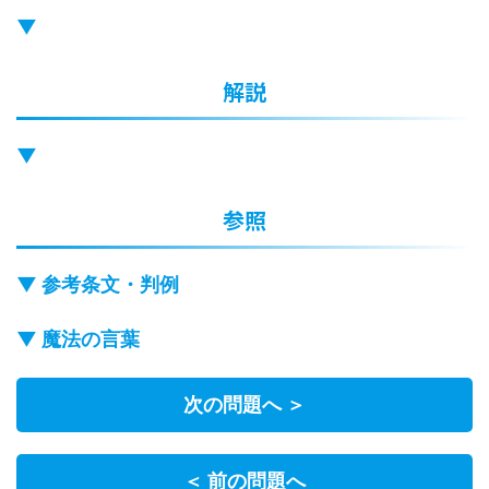
▼
解説
▼
参照
▼ 参考条文・判例
▼ 魔法の言葉
次の問題へ ＞
＜ 前の問題へ