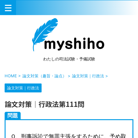
わたしの司法試験・予備試験
HOME
>
論文対策（趣旨・論点）
>
論文対策｜行政法
>
論文対策｜行政法
論文対策｜行政法第111問
問題
Ｑ、刑事訴訟で無罪主張をするために、予め取