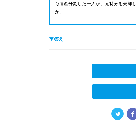
Ｑ遺産分割した一人が、元持分を売却
か。
▼答え