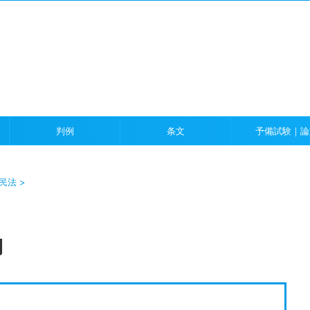
）
判例
条文
予備試験｜論
民法
>
問