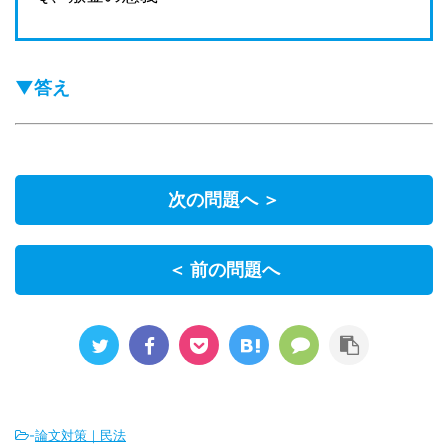
▼答え
次の問題へ ＞
＜ 前の問題へ
-
論文対策｜民法